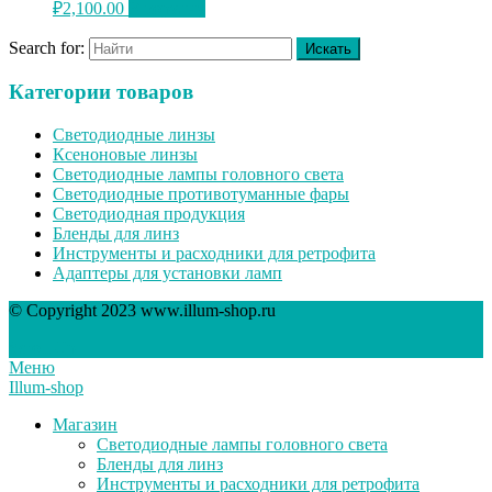
₽
2,100.00
В корзину
Search for:
Категории товаров
Светодиодные линзы
Ксеноновые линзы
Светодиодные лампы головного света
Светодиодные противотуманные фары
Светодиодная продукция
Бленды для линз
Инструменты и расходники для ретрофита
Адаптеры для установки ламп
© Copyright 2023 www.illum-shop.ru
Scroll Up
Меню
Illum-shop
Магазин
Светодиодные лампы головного света
Бленды для линз
Инструменты и расходники для ретрофита