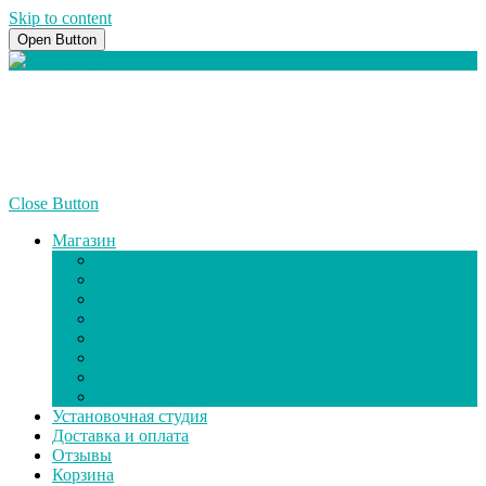
Skip to content
Open Button
+7(928) 818-32-22
info@illum-shop.ru
Close Button
Магазин
Светодиодные лампы головного света
Бленды для линз
Инструменты и расходники для ретрофита
Ксеноновые линзы
Светодиодные противотуманные фары
Светодиодная продукция
Светодиодные линзы
Адаптеры для установки ламп
Установочная студия
Доставка и оплата
Отзывы
Корзина