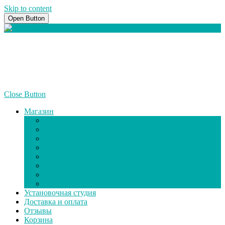
Skip to content
Open Button
+7(928) 818-32-22
info@illum-shop.ru
Close Button
Магазин
Светодиодные лампы головного света
Бленды для линз
Инструменты и расходники для ретрофита
Ксеноновые линзы
Светодиодные противотуманные фары
Светодиодная продукция
Светодиодные линзы
Адаптеры для установки ламп
Установочная студия
Доставка и оплата
Отзывы
Корзина