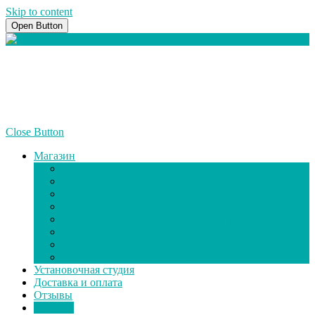
Skip to content
Open Button
+7(928) 818-32-22
info@illum-shop.ru
Close Button
Магазин
Светодиодные лампы головного света
Бленды для линз
Инструменты и расходники для ретрофита
Ксеноновые линзы
Светодиодные противотуманные фары
Светодиодная продукция
Светодиодные линзы
Адаптеры для установки ламп
Установочная студия
Доставка и оплата
Отзывы
Корзина