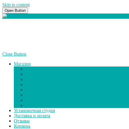
Skip to content
Open Button
Close Button
Магазин
Светодиодные лампы головного света
Бленды для линз
Инструменты и расходники для ретрофита
Ксеноновые линзы
Светодиодные противотуманные фары
Светодиодная продукция
Светодиодные линзы
Адаптеры для установки ламп
Установочная студия
Доставка и оплата
Отзывы
Корзина