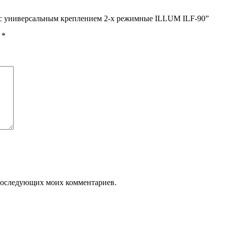
 с универсальным креплением 2-х режимные ILLUM ILF-90”
ы
*
я последующих моих комментариев.