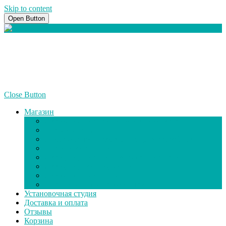
Skip to content
Open Button
+7(928) 818-32-22
info@illum-shop.ru
Close Button
Магазин
Светодиодные лампы головного света
Бленды для линз
Инструменты и расходники для ретрофита
Ксеноновые линзы
Светодиодные противотуманные фары
Светодиодная продукция
Светодиодные линзы
Адаптеры для установки ламп
Установочная студия
Доставка и оплата
Отзывы
Корзина